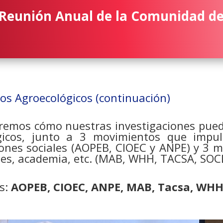
Reunión Anual de la Comunidad d
s Agroecológicos (continuación)
remos cómo nuestras investigaciones pued
gicos, junto a 3 movimientos que impul
ones sociales (AOPEB, CIOEC y ANPE) y 3 
nes, academia, etc. (MAB, WHH, TACSA, SOC
s:
AOPEB, CIOEC, ANPE, MAB, Tacsa, WHH,