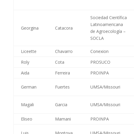
Sociedad Científica
Latinoamericana
Georgina
Catacora
de Agroecología –
SOCLA
Liceette
Chavarro
Conexion
Roly
Cota
PROSUCO
Aida
Ferreira
PROINPA
German
Fuertes
UMSA/Missouri
Magali
Garcia
UMSA/Missouri
Eliseo
Mamani
PROINPA
Luis
Montoya
UMSA/Missouri