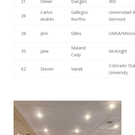
21
Olivier
Dangles
IRD
Carlos
Gallegos
Universidad 
26
Andrés
Riorfrio
Vermont
28
Jere
Gilles
UMSA/Missou
Maland
35
Jane
McKnight
Cady
Colorado Sta
62
Steven
Vanek
University