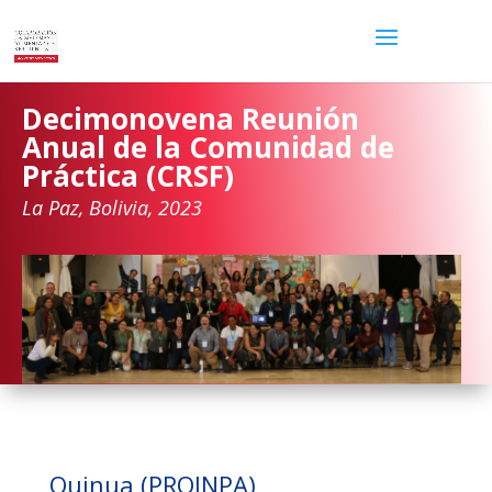
Decimonovena Reunión
Anual de la Comunidad de
Práctica (CRSF)
La Paz, Bolivia, 2023
Quinua (PROINPA)